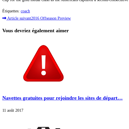
Étiquettes
:
coach
Read
Article suivant
2016 Offseason Preview
more
Vous devriez également aimer
articles
Navettes gratuites pour rejoindre les sites de départ…
11 août 2017