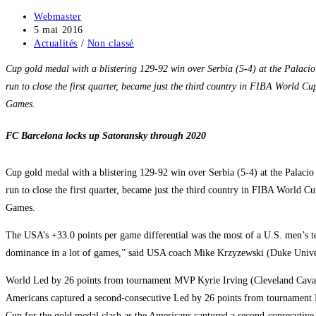
Auteur/autrice
Webmaster
Skip
de
Publication
5 mai 2016
to
la
publiée :
Post
Actualités
/
Non classé
content
publication :
category:
Cup gold medal with a blistering 129-92 win over Serbia (5-4) at the Palaci
run to close the first quarter, became just the third country in FIBA World C
Games.
FC Barcelona locks up Satoransky through 2020
Cup gold medal with a blistering 129-92 win over Serbia (5-4) at the Palaci
run to close the first quarter, became just the third country in FIBA World C
Games.
The USA’s +33.0 points per game differential was the most of a U.S. men’s
dominance in a lot of games,” said USA coach Mike Krzyzewski (Duke Unive
World Led by 26 points from tournament MVP Kyrie Irving (Cleveland Cavalie
Americans captured a second-consecutive Led by 26 points from tournament 
Cup for the gold medal clash as the Americans captured a second-consecutiv