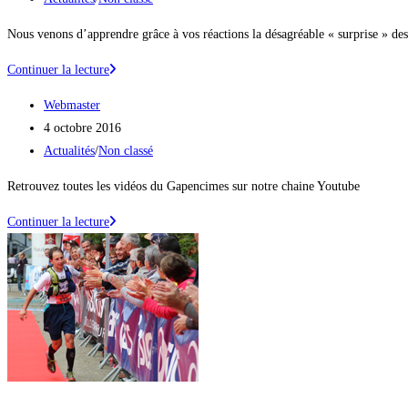
publication :
category:
Nous venons d’apprendre grâce à vos réactions la désagréable « surprise » de
Vos
Continuer la lecture
réactions,
Auteur/autrice
Webmaster
nos
de
Publication
4 octobre 2016
actions
la
publiée :
Post
Actualités
/
Non classé
publication :
category:
Retrouvez toutes les vidéos du Gapencimes sur notre chaine Youtube
La
Continuer la lecture
vidéo
du
Gapencimes
2016