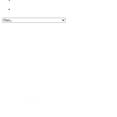
DIRECTION GÉNÉRALE VIE SOCIALE
Direction des Sports
Contact
3, rue Colonel Roux – B.P 92 – 05007 GAP Cedex
Tel : 04.92.53.24.21