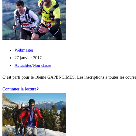
sera
présente
au
salon
DESTINATION
NATURE
!
Auteur/autrice
Webmaster
de
Publication
27 janvier 2017
la
publiée :
Post
Actualités
/
Non classé
publication :
category:
C’est parti pour le 10ème GAPENCIMES. Les inscriptions à toutes les course
Gapencimes
Continuer la lecture
2017
:
LES
INSCRIPTIONS
SONT
OUVERTES