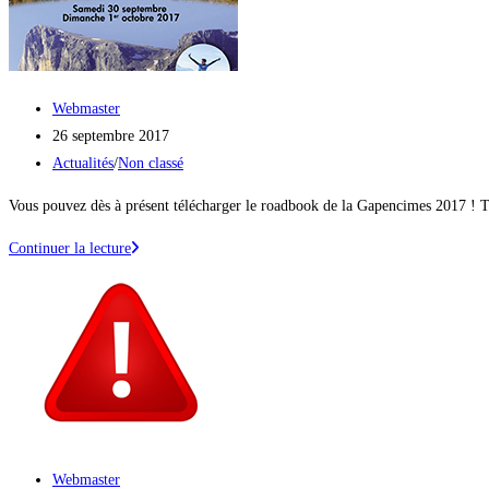
Auteur/autrice
Webmaster
de
Publication
26 septembre 2017
la
publiée :
Post
Actualités
/
Non classé
publication :
category:
Vous pouvez dès à présent télécharger le roadbook de la Gapencimes 2017 ! Tou
Le
Continuer la lecture
roadbook
2017
:
TOUTES
LES
INFOS
UTILES
SONT
Auteur/autrice
Webmaster