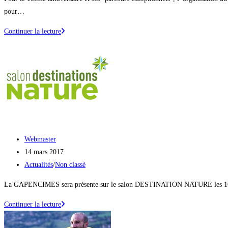
pour…
Navettes
Continuer la lecture
gratuites
pour
rejoindre
les
sites
de
départ…
Auteur/autrice
Webmaster
de
Publication
14 mars 2017
la
publiée :
Post
Actualités
/
Non classé
publication :
category:
La GAPENCIMES sera présente sur le salon DESTINATION NATURE les 16 et 17
La
Continuer la lecture
GAPENCIMES