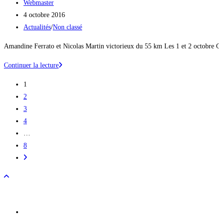
Auteur/autrice
Webmaster
de
Publication
4 octobre 2016
la
publiée :
Post
Actualités
/
Non classé
publication :
category:
Amandine Ferrato et Nicolas Martin victorieux du 55 km Les 1 et 2 octobre G
Arrivée
Continuer la lecture
du
1
Gapencimes
2
2016
3
!
4
…
8
Aller
à
la
page
suivante