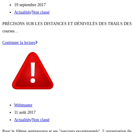
ICI
de
Publication
19 septembre 2017
!
la
publiée :
Post
Actualités
/
Non classé
publication :
category:
PRÉCISONS SUR LES DISTANCES ET DÉNIVELÉS DES TRAILS DES CRÊTES ET D
courses…
PRÉCISONS
Continuer la lecture
IMPORTANTES
:
DISTANCES
ET
DÉNIVELÉS
Auteur/autrice
Webmaster
de
Publication
11 août 2017
la
publiée :
Post
Actualités
/
Non classé
publication :
category:
Pour le 10ème anniversaire et ses "parcours exceptionnels", l' organisation d