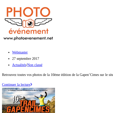
Skip
to
content
Auteur/autrice
Webmaster
de
Publication
27 septembre 2017
la
publiée :
Post
Actualités
/
Non classé
publication :
category:
Retrouvez toutes vos photos de la 10ème édition de la Gapen’​Cimes sur le s
Photo
Continuer la lecture
évènement