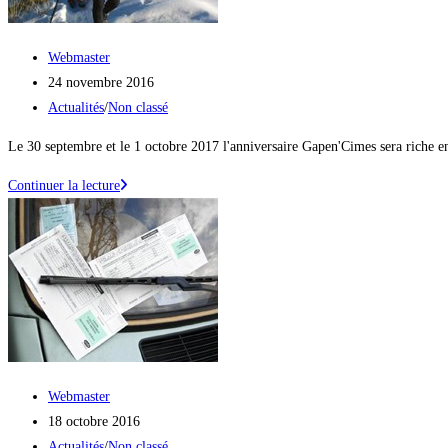
!
Auteur/autrice
Webmaster
de
Publication
24 novembre 2016
la
publiée :
Post
Actualités
/
Non classé
publication :
category:
Le 30 septembre et le 1 octobre 2017 l'anniversaire Gapen'Cimes sera riche 
10
Continuer la lecture
ans
ça
se
fête
!!!!
Auteur/autrice
Webmaster
de
Publication
18 octobre 2016
la
publiée :
Post
Actualités
/
Non classé