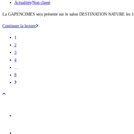
la
publiée :
Post
Actualités
/
Non classé
publication :
category:
La GAPENCIMES sera présente sur le salon DESTINATION NATURE les 16 et 17
La
Continuer la lecture
GAPENCIMES
1
sera
2
présente
3
au
4
salon
…
DESTINATION
8
NATURE
Aller
!
à
la
page
suivante