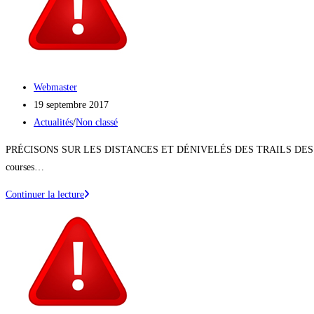
TOUTES
LES
INFOS
UTILES
SONT
Auteur/autrice
Webmaster
ICI
de
Publication
19 septembre 2017
!
la
publiée :
Post
Actualités
/
Non classé
publication :
category:
PRÉCISONS SUR LES DISTANCES ET DÉNIVELÉS DES TRAILS DES CRÊTES ET D
courses…
PRÉCISONS
Continuer la lecture
IMPORTANTES
:
DISTANCES
ET
DÉNIVELÉS