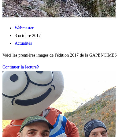
Auteur/autrice
Webmaster
de
Publication
3 octobre 2017
la
publiée :
Post
Actualités
publication :
category:
Voici les premières images de l'édition 2017 de la GAPENCIMES
Les
Continuer la lecture
premières
images
de
la
Gapencimes
!