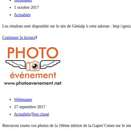
Webmaster
de
Publication
1 octobre 2017
la
publiée :
Post
Actualités
publication :
category:
Les résultats sont disponible sur le site de Génialp à cette adresse : http://g
Les
Continuer la lecture
résultats
sont
en
ligne
!
Auteur/autrice
Webmaster
de
Publication
27 septembre 2017
la
publiée :
Post
Actualités
/
Non classé
publication :
category:
Retrouvez toutes vos photos de la 10ème édition de la Gapen’​Cimes sur le s