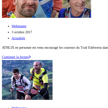
Auteur/autrice
Webmaster
de
Publication
3 octobre 2017
la
publiée :
Post
Actualités
publication :
category:
ATHLIX en personne est venu encouragé les coureurs du Trail Edelweiss dans
Une
Continuer la lecture
rencontre
innatendue
sur
le
sentiers
des
BANS
Auteur/autrice