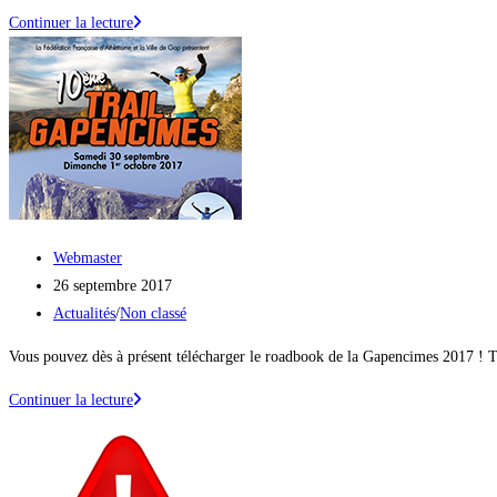
Photo
Continuer la lecture
évènement
Auteur/autrice
Webmaster
de
Publication
26 septembre 2017
la
publiée :
Post
Actualités
/
Non classé
publication :
category:
Vous pouvez dès à présent télécharger le roadbook de la Gapencimes 2017 ! Tou
Le
Continuer la lecture
roadbook
2017
: