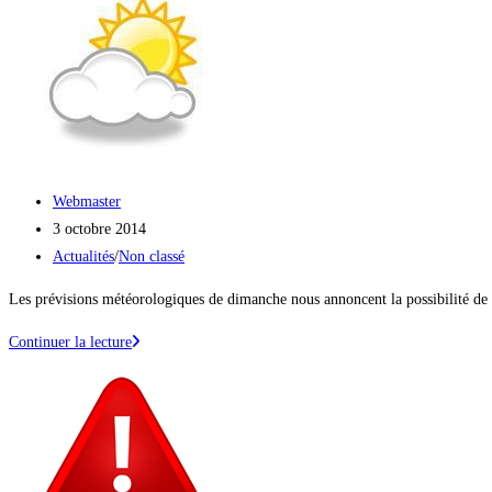
résultats
Auteur/autrice
Webmaster
de
Publication
3 octobre 2014
la
publiée :
Post
Actualités
/
Non classé
publication :
category:
Les prévisions météorologiques de dimanche nous annoncent la possibilit
Prévisions
Continuer la lecture
météorologique
de
dimanche