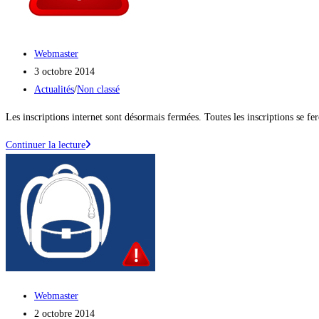
Auteur/autrice
Webmaster
de
Publication
3 octobre 2014
la
publiée :
Post
Actualités
/
Non classé
publication :
category:
Les inscriptions internet sont désormais fermées. Toutes les inscriptions se
Les
Continuer la lecture
inscriptions
internet
sont
désormais
fermées
Auteur/autrice
Webmaster
de
Publication
2 octobre 2014