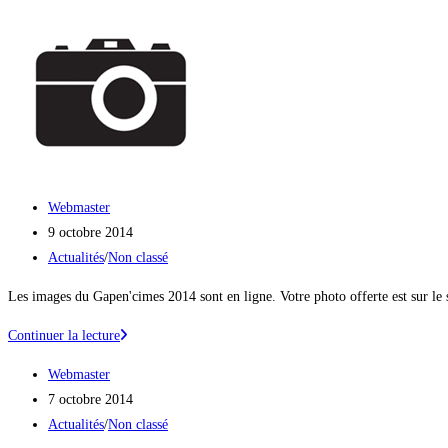
Skip
to
content
Auteur/autrice
Webmaster
de
Publication
9 octobre 2014
la
publiée :
Post
Actualités
/
Non classé
publication :
category:
Les images du Gapen'cimes 2014 sont en ligne. Votre photo offerte est sur 
Les
Continuer la lecture
photos
Auteur/autrice
Webmaster
sont
de
Publication
7 octobre 2014
sur
la
publiée :
Post
Actualités
/
Non classé
photossports.com