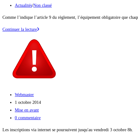
la
publiée :
Post
Actualités
/
Non classé
publication :
category:
Comme l’indique l’article 9 du règlement, l’équipement obligatoire que ch
Pour
Continuer la lecture
votre
sécurité
:
équipements
obligatoires
Auteur/autrice
Webmaster
de
Publication
1 octobre 2014
la
publiée :
Post
Mise en avant
publication :
category:
Commentaires
0 commentaire
de
Les inscriptions via internet se poursuivent jusqu'au vendredi 3 octobre 8h.
la