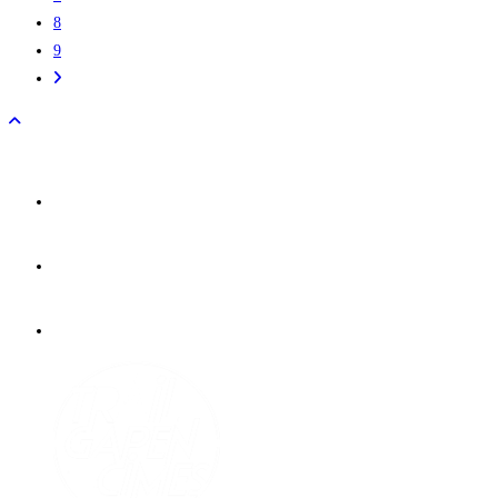
8
9
Aller
à
la
page
suivante