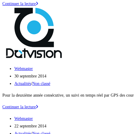
publication :
Information
Continuer la lecture
importante
:
Les
inscriptions
se
poursuivent
!
Auteur/autrice
Webmaster
de
Publication
30 septembre 2014
la
publiée :
Post
Actualités
/
Non classé
publication :
category:
Pour la deuxième année consécutive, un suivi en temps réel par GPS des coure
Suivi
Continuer la lecture
des
Auteur/autrice
Webmaster
coureurs
de
Publication
22 septembre 2014
via
la
publiée :
Post
Actualités
/
Non classé