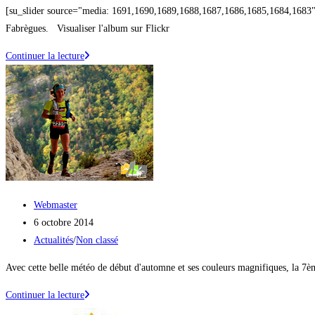
publication :
category:
[su_slider source="media: 1691,1690,1689,1688,1687,1686,1685,1684,1683" l
Fabrègues. Visualiser l'album sur Flickr
Les
Continuer la lecture
splendides
photos
de
Rémi
Fabrègues
!
Auteur/autrice
Webmaster
de
Publication
6 octobre 2014
la
publiée :
Post
Actualités
/
Non classé
publication :
category:
Avec cette belle météo de début d'automne et ses couleurs magnifiques, la 7è
Remerciements
Continuer la lecture
et