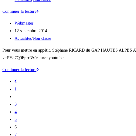
GPS
publication :
category:
avec
Avec
Continuer la lecture
Dotvision.com
votre
Auteur/autrice
Webmaster
inscription,
de
Publication
12 septembre 2014
une
la
publiée :
Post
Actualités
/
Non classé
photo
publication :
category:
offerte
Pour vous mettre en appétit, Stéphane RICARD du GAP HAUTES ALPES ATH
!
v=PYd7Q9FprrI&feature=youtu.be
Reconnaissance
Continuer la lecture
du
Go
parcours
to
1
par
the
…
Stéphane
previous
3
Ricard
page
4
5
6
7